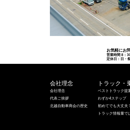
お気軽にお
営業時間 8：3
定休日：日・祭
会社理念
トラック・
会社理念
ベストトラック提
代表ご挨拶
わずか4ステップ
北越自動車商会の歴史
初めてでも大丈夫
トラック情報量で