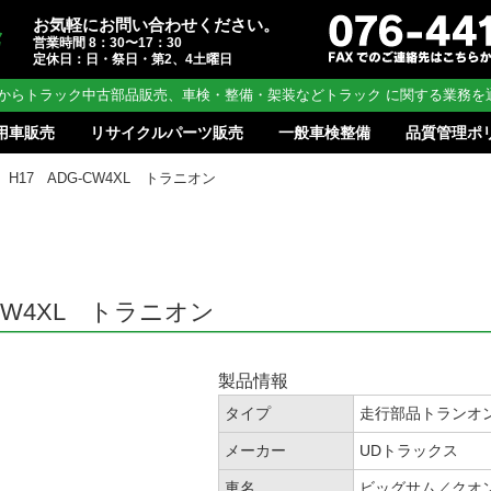
お気軽にお問い合わせください。
営業時間 8：30〜17：30
定休日：日・祭日・第2、4土曜日
からトラック中古部品販売、車検・整備・架装などトラック に関する業務を
用車販売
リサイクルパーツ販売
一般車検整備
品質管理ポ
21 H17 ADG-CW4XL トラニオン
G-CW4XL トラニオン
製品情報
タイプ
走行部品トランオ
メーカー
UDトラックス
車名
ビッグサム／クオ