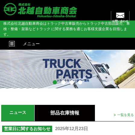
お問い合わせ
株式会社北越自動車商会はトラック中古車販売からトラック中古部品販売、車
検・整備・架装などトラック に関する業務を通じお客様支援企業を目指しま
す。
メニュー
ニュース
部品在庫情報
一覧を見る
NEW
2025年12月23日
営業日に関するお知らせ