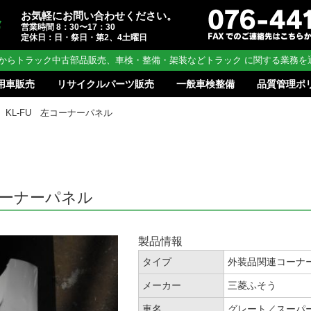
お気軽にお問い合わせください。
営業時間 8：30〜17：30
定休日：日・祭日・第2、4土曜日
からトラック中古部品販売、車検・整備・架装などトラック に関する業務を
用車販売
リサイクルパーツ販売
一般車検整備
品質管理ポ
201 KL-FU 左コーナーパネル
 左コーナーパネル
製品情報
タイプ
外装品関連コーナ
メーカー
三菱ふそう
車名
グレート／スーパ