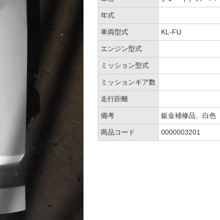
年式
車両型式
KL-FU
エンジン型式
ミッション型式
ミッションギア数
走行距離
備考
鈑金補修品、白色
商品コード
0000003201