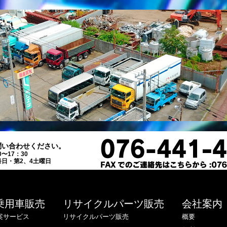
問い合わせください。
0〜17：30
日・第2、4土曜日
乗用車販売
リサイクルパーツ販売
会社案内
案サービス
リサイクルパーツ販売
概要