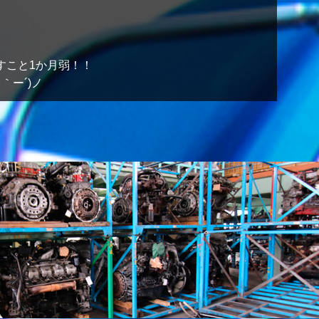
すこと1か月弱！！
｀ー´)ノ