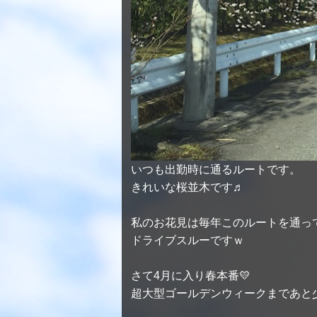
いつも出勤時に通るルートです。
きれいな桜並木です♬
私のお花見は毎年このルートを通っ
ドライブスルーですｗ
さて4月に入り春本番💛
超大型ゴールデンウィークまであと