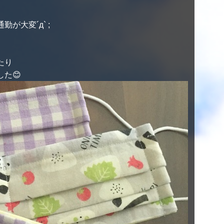
が大変´д` ;
たり
た😊