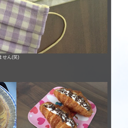
せん(笑)
。