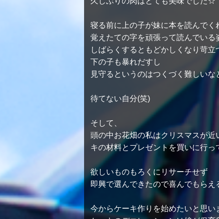
久しぶりの肉はとても美味でした☆
寝る前に上の子が妹に本を読んでくれて
覚えたての字を頑張って読んでいる
しばらくするともどかしくなり苛立つ
下の子も暴れだすし
見守るというのはつくづく難しいなと
待てない自分(笑)
そして、
頭の中お花畑の私はクリスマスが近
キの材料とプレゼントを買いに行っ
欲しいものもろくにリサーチせず
即興で選んできたので喜んでもらえる
今からケーキ作りを始めたいと思い