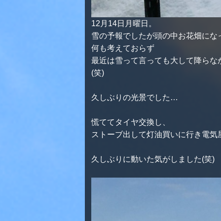
12月14日月曜日。
雪の予報でしたが頭の中お花畑にな
何も考えておらず
最近は雪って言っても大して降らな
(笑)
久しぶりの光景でした…
慌ててタイヤ交換し、
ストーブ出して灯油買いに行き電気
久しぶりに動いた気がしました(笑)