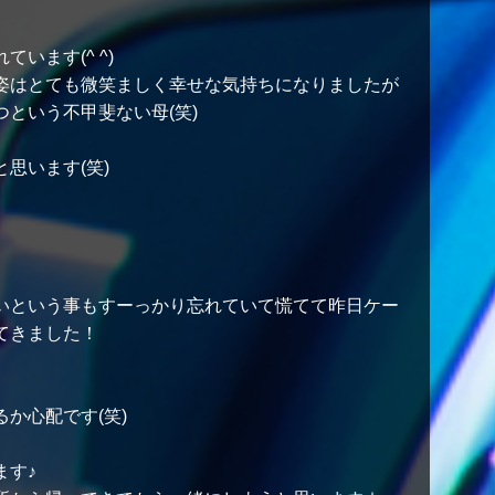
います(^ ^)
姿はとても微笑ましく幸せな気持ちになりましたが
という不甲斐ない母(笑)
思います(笑)
いという事もすーっかり忘れていて慌てて昨日ケー
てきました！
か心配です(笑)
ます♪